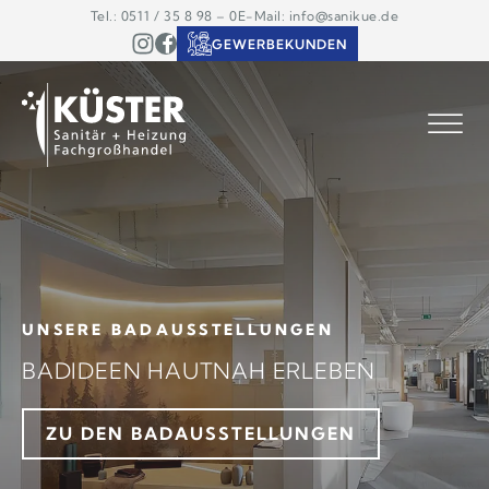
Tel.: 0511 / 35 8 98 – 0
E-Mail: info@sanikue.de
GEWERBEKUNDEN
ABHOLLAGER
SCHNELL, BEQUEM, ZUVERLÄSSIG
- IHR ABHOLLAGER FÜR SANITÄR UN
HEIZUNG
STANDORTE ANSEHEN