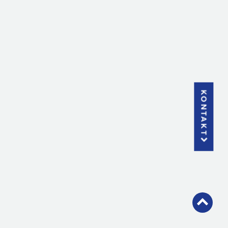
KONTAKT
🎬 Unser Azubi-Imagefilm ist da!
Mit ganz viel Herz, Kreativität und Teamgeist
sind
zwei großartige Videos entstanden – und wir...