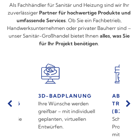
Als Fachhändler für Sanitär und Heizung sind wir Ihr
zuverlässiger
Partner für hochwertige Produkte und
umfassende Services
. Ob Sie ein Fachbetrieb,
Handwerksunternehmen oder privater Bauherr sind –
unser Sanitär-Großhandel bietet Ihnen
alles, was Sie
für Ihr Projekt benötigen
.
LANUNG
ABHOLLAGER &
HEIZK
e werden
TRESENVERKAUF
AUSST
 individuell
(B2B)
Entdecke
rtuellen
Schnell verfügbar:
energieef
Produkte direkt
Heizlösu
mitnehmen oder
Ausstell